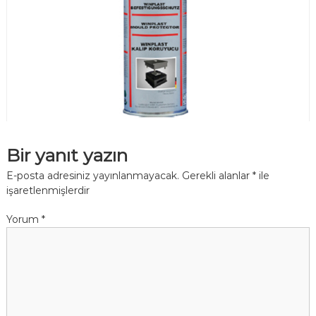
m
a
n
l
a
r
ı
Bir yanıt yazın
E-posta adresiniz yayınlanmayacak.
Gerekli alanlar
*
ile
işaretlenmişlerdir
Yorum
*